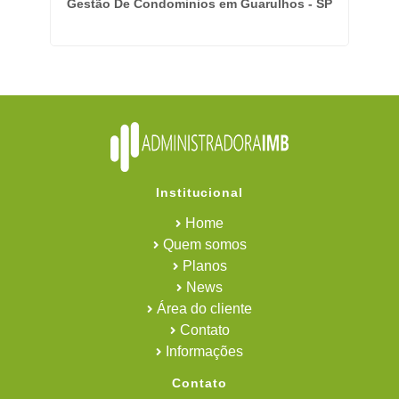
José
Gestão De Condominios em Guarulhos - SP
E
Institucional
Home
Quem somos
Planos
News
Área do cliente
Contato
Informações
Contato