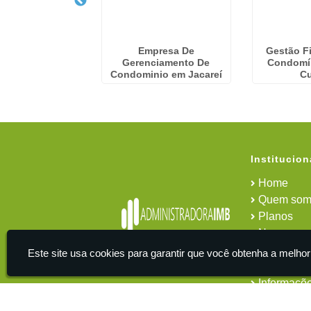
ração Predial no
Empresa De
Gestão F
im Paulista
Gerenciamento De
Condomín
Condominio em Jacareí
C
Institucion
Home
Quem som
Planos
News
Área do cl
Este site usa cookies para garantir que você obtenha a melhor
Contato
Informaçõ