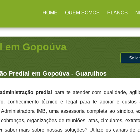
arulhos / SP
(11) 2979-4312
contato@administradoraimb.com.
HOME
QUEM SOMOS
PLANOS
N
al em Gopoúva
Solic
ão Predial em Gopoúva - Guarulhos
administração predial
para te atender com qualidade, agil
ivo, conhecimento técnico e legal para te apoiar e custo
a Administradora IMB, uma assessoria completa ao síndico, 
cobranças, organizações de reuniões, atas, circulares, extrato
er saber mais sobre nossas soluções? Utilize os canais de