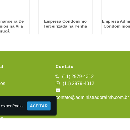
inanceira De
Empresa Condominio
Empresa Admi
ios na Vila
Terceirizada na Penha
Condominios
uruçá
al
Contato
(11) 2979-4312
os
(11) 2979-4312
contato@administradoraimb.com.br
iente
 experiência.
ACEITAR
es