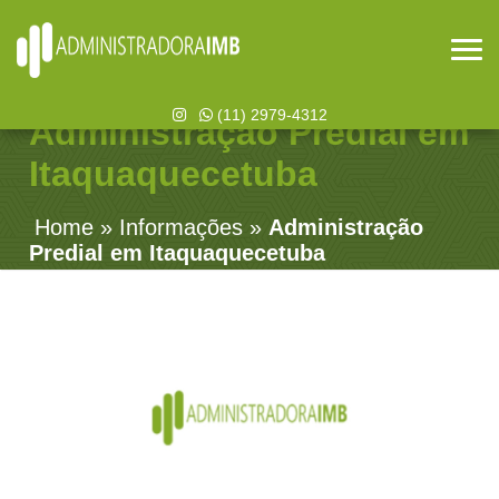
(11) 2979-4312
Administração Predial em
Itaquaquecetuba
Home
»
Informações
»
Administração
Predial em Itaquaquecetuba