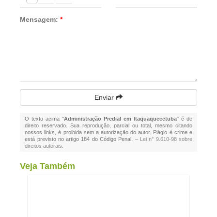
Mensagem:
*
Enviar
O texto acima "
Administração Predial em Itaquaquecetuba
" é de
direito reservado. Sua reprodução, parcial ou total, mesmo citando
nossos links, é proibida sem a autorização do autor. Plágio é crime e
está previsto no artigo 184 do Código Penal. –
Lei n° 9.610-98 sobre
direitos autorais
.
Veja Também