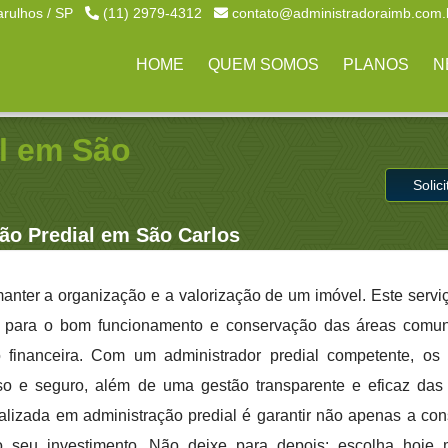
arulhos / SP
(11) 2979-4312
contato@administradoraimb.com.
HOME
QUEM SOMOS
PLANOS
N
l em São
Solic
ão Predial em São Carlos
anter a organização e a valorização de um imóvel. Este servi
s para o bom funcionamento e conservação das áreas comun
 financeira. Com um administrador predial competente, os
o e seguro, além de uma gestão transparente e eficaz das 
lizada em administração predial é garantir não apenas a co
o seu investimento. Não deixe para depois: escolha hoj