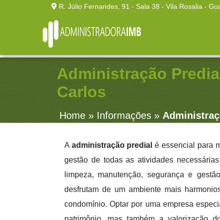
R. Júlio Fernandes, 91 - Sala 38 - Vila Rosalia - Gu
Administração Predia
Carlos
Home
»
Informações
»
Administraç
A
administração predial
é essencial para m
gestão de todas as atividades necessária
limpeza, manutenção, segurança e gestão
desfrutam de um ambiente mais harmonios
condomínio. Optar por uma empresa especia
patrimônio, mas também a valorização d