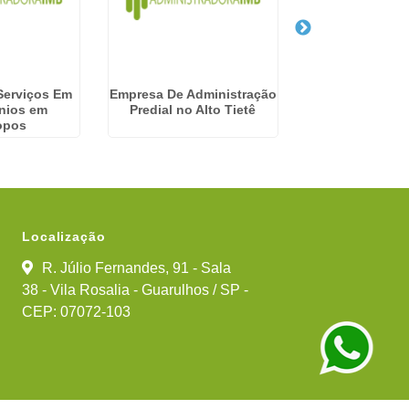
Serviços Em
Empresa De Administração
Empresa De 
nios em
Predial no Alto Tietê
Condominial 
opos
Grande - Gu
Localização
R. Júlio Fernandes, 91 - Sala
38 - Vila Rosalia - Guarulhos / SP -
CEP: 07072-103