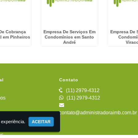
De Cobrança
Empresa De Serviços Em
Empresa De 
l em Pinheiros
Condomínios em Santo
Condomí
André
Virac
al
Contato
(11) 2979-4312
os
(11) 2979-4312
contato@administradoraimb.com.br
iente
 experiência.
ACEITAR
es