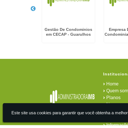
De Condominios
Gestão De Condominios
Empresa 
aim Paulista
em CECAP - Guarulhos
Condominia
Institucion
Home
Quem som
Planos
News
Área do cl
Este site usa cookies para garantir que você obtenha a melhor
Contato
Informaçõ