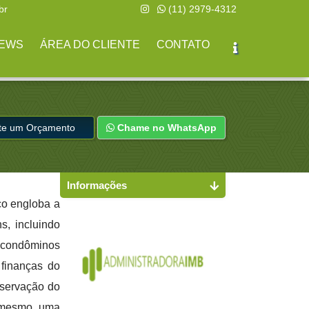
br
(11) 2979-4312
EWS
ÁREA DO CLIENTE
CONTATO
ite um Orçamento
Chame no WhatsApp
Informações
ço engloba a
s, incluindo
 condôminos
finanças do
nservação do
e mesmo uma