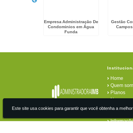
De Serviços Em
Empresa Administração De
Gestão Co
nios em Capão
Condominios em Água
Campos
edondo
Funda
Institucion
Home
Quem som
Planos
News
Área do cl
Este site usa cookies para garantir que você obtenha a melhor
Contato
Informaçõ