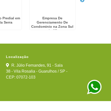
o Predial em
Empresa De
Serviços Condo
a Serra
Gerenciamento De
Cachoeir
Condominio na Zona Sul
de SP
Localização
R. Júlio Fernandes, 91 - Sala
38 - Vila Rosalia - Guarulhos / SP -
CEP: 07072-103