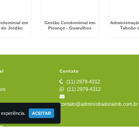
ndominial em
Gestão Condominial em
Administraçã
 do Jordão
Picanço - Guarulhos
Taboão d
al
Contato
(11) 2979-4312
os
(11) 2979-4312
contato@administradoraimb.com.br
iente
 experiência.
ACEITAR
es