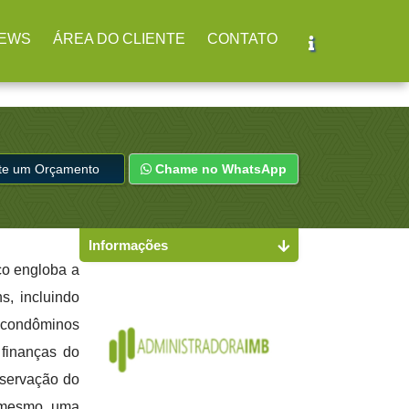
r
(11) 2979-4312
EWS
ÁREA DO CLIENTE
CONTATO
ite um Orçamento
Chame no WhatsApp
Informações
ço engloba a
s, incluindo
 condôminos
finanças do
nservação do
e mesmo uma