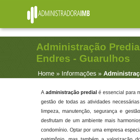
R. Júlio Fernandes, 91 - Sala 38 - Vila Rosalia - Gua
Administração Predial
Endres - Guarulhos
Home
»
Informações
»
Administraç
A
administração predial
é essencial para m
gestão de todas as atividades necessária
limpeza, manutenção, segurança e gestão
desfrutam de um ambiente mais harmonios
condomínio. Optar por uma empresa especia
patrimônio, mas também a valorização d