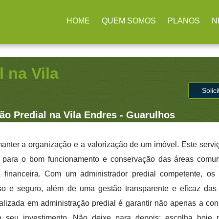
rulhos / SP
(11) 2979-4312
contato@administradoraimb.com.b
HOME
QUEM SOMOS
PLANOS
N
 na Vila
Solic
ão Predial na Vila Endres - Guarulhos
anter a organização e a valorização de um imóvel. Este servi
s para o bom funcionamento e conservação das áreas comun
 financeira. Com um administrador predial competente, os
o e seguro, além de uma gestão transparente e eficaz das 
lizada em administração predial é garantir não apenas a co
o seu investimento. Não deixe para depois: escolha hoj