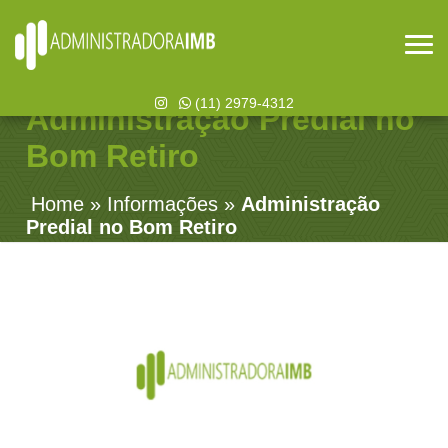
(11) 2979-4312
Administração Predial no
Bom Retiro
Home
»
Informações
»
Administração
Predial no Bom Retiro