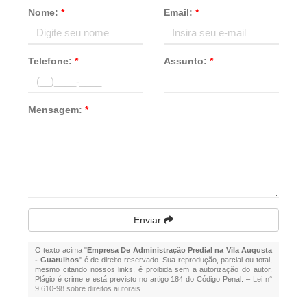
Nome:
*
Email:
*
Telefone:
*
Assunto:
*
Mensagem:
*
Enviar
O texto acima "
Empresa De Administração Predial na Vila Augusta
- Guarulhos
" é de direito reservado. Sua reprodução, parcial ou total,
mesmo citando nossos links, é proibida sem a autorização do autor.
Plágio é crime e está previsto no artigo 184 do Código Penal. –
Lei n°
9.610-98 sobre direitos autorais
.