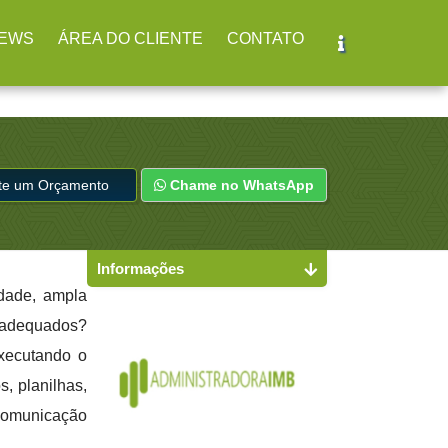
r
(11) 2979-4312
EWS
ÁREA DO CLIENTE
CONTATO
ite um Orçamento
Chame no WhatsApp
Informações
idade, ampla
s adequados?
executando o
s, planilhas,
 comunicação