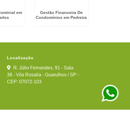
ominial em
Gestão Financeira De
Empresa Con
arlos
Condomínios em Pedreira
Terceirizada em
Guarul
Localização
R. Júlio Fernandes, 91 - Sala
38 - Vila Rosalia - Guarulhos / SP -
CEP: 07072-103