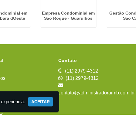
ndominial em
Empresa Condominial em
Gestão Cond
rbara dOeste
São Roque - Guarulhos
São C
al
Contato
(11) 2979-4312
os
(11) 2979-4312
contato@administradoraimb.com.br
iente
 experiência.
ACEITAR
es
 Administração de Condomínios