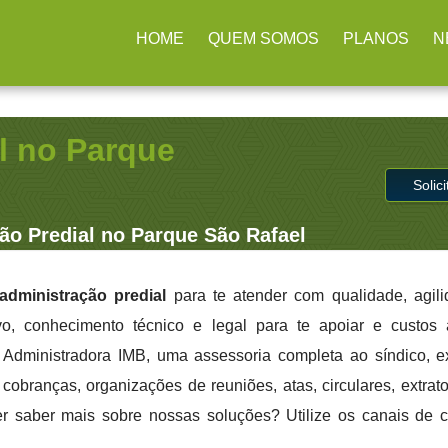
ulhos / SP
(11) 2979-4312
contato@administradoraimb.com.b
HOME
QUEM SOMOS
PLANOS
N
l no Parque
Solic
ão Predial no Parque São Rafael
administração predial
para te atender com qualidade, agil
ivo, conhecimento técnico e legal para te apoiar e custo
a Administradora IMB, uma assessoria completa ao síndico, 
cobranças, organizações de reuniões, atas, circulares, extrato
er saber mais sobre nossas soluções? Utilize os canais de