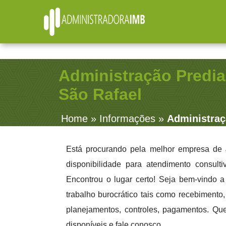
R. Júlio Fernandes, 91 - Sala 38 - Vila Rosalia - Guar
Administração Predia
São Rafael
Home
»
Informações
»
Administraç
Está procurando pela melhor empresa de
disponibilidade para atendimento consult
Encontrou o lugar certo! Seja bem-vindo 
trabalho burocrático tais como recebimento, 
planejamentos, controles, pagamentos. Qu
disponíveis e fale conosco.