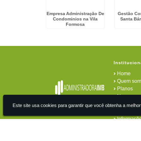
Condominiais no
Empresa Administração De
Gestão Co
ue Jurema -
Condominios na Vila
Santa Bá
uarulhos
Formosa
Institucion
Home
Quem som
Planos
News
Área do cl
Este site usa cookies para garantir que você obtenha a melhor
Contato
Informaçõ
IMB - Serviços De Apoio Administrativo A Empresas -