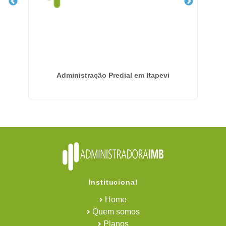
em
Administração Predial em Itapevi
Em
Institucional
Home
Quem somos
Planos