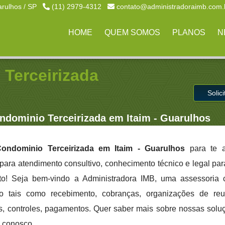
arulhos / SP
(11) 2979-4312
contato@administradoraimb.com.
HOME
QUEM SOMOS
PLANOS
N
Terceirizada
Solic
dominio Terceirizada em Itaim - Guarulhos
ondominio Terceirizada em Itaim - Guarulhos
para te a
 para atendimento consultivo, conhecimento técnico e legal par
to! Seja bem-vindo a Administradora IMB, uma assessoria 
co tais como recebimento, cobranças, organizações de reu
tos, controles, pagamentos. Quer saber mais sobre nossas soluç
e conosco.