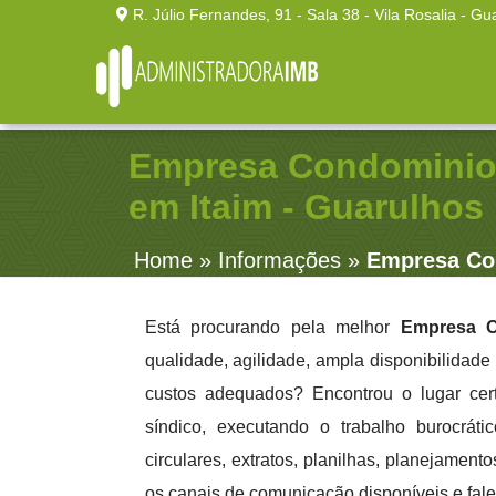
R. Júlio Fernandes, 91 - Sala 38 - Vila Rosalia - Gu
Empresa Condominio 
em Itaim - Guarulhos
Home
»
Informações
»
Empresa Con
Está procurando pela melhor
Empresa C
qualidade, agilidade, ampla disponibilidade
custos adequados? Encontrou o lugar cer
síndico, executando o trabalho burocráti
circulares, extratos, planilhas, planejamen
os canais de comunicação disponíveis e fal