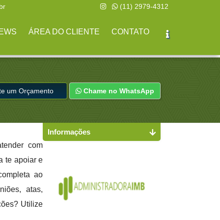
br
(11) 2979-4312
EWS
ÁREA DO CLIENTE
CONTATO
ite um Orçamento
Chame no WhatsApp
Informações
tender com
a te apoiar e
completa ao
niões, atas,
ões? Utilize