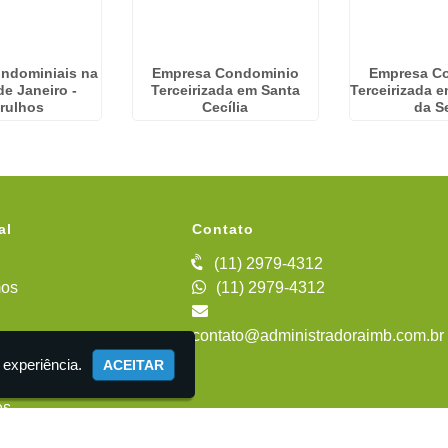
ondominiais na
Empresa Condominio
Empresa C
de Janeiro -
Terceirizada em Santa
Terceirizada e
rulhos
Cecília
da S
al
Contato
(11) 2979-4312
os
(11) 2979-4312
contato@administradoraimb.com.br
iente
 experiência.
ACEITAR
es