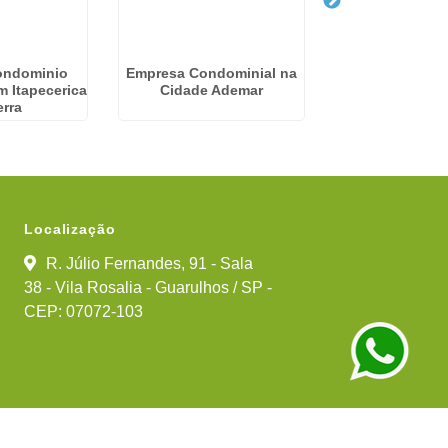
ondominio
Empresa Condominial na
Empresa Condo
m Itapecerica
Cidade Ademar
Vila Car
erra
Localização
R. Júlio Fernandes, 91 - Sala
38 - Vila Rosalia - Guarulhos / SP -
CEP: 07072-103