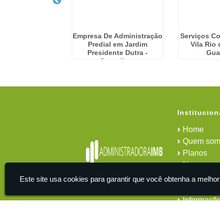
Condominial em
Empresa De Administração
Serviços C
ta Cecília
Predial em Jardim
Vila Rio 
Presidente Dutra -
Gua
Guarulhos
Institucion
Home
Quem som
Planos
News
Área do cl
Este site usa cookies para garantir que você obtenha a melhor
Contato
Informaçõ