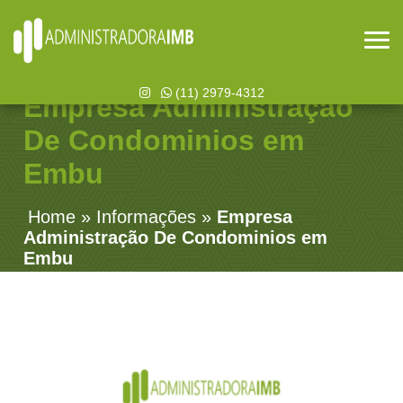
(11) 2979-4312
Empresa Administração
De Condominios em
Embu
Home
»
Informações
»
Empresa
Administração De Condominios em
Embu