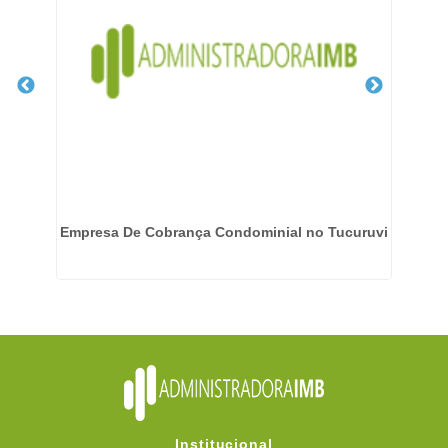
 do
Empresa De Cobrança Condominial no Tucuruvi
Em
Institucional