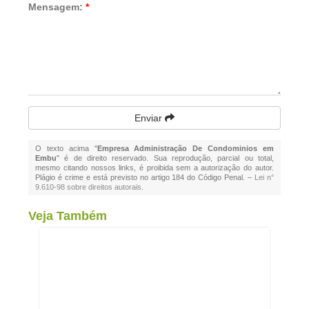
Mensagem:
*
Enviar
O texto acima "
Empresa Administração De Condominios em
Embu
" é de direito reservado. Sua reprodução, parcial ou total,
mesmo citando nossos links, é proibida sem a autorização do autor.
Plágio é crime e está previsto no artigo 184 do Código Penal. –
Lei n°
9.610-98 sobre direitos autorais
.
Veja Também