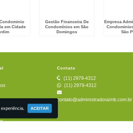
 Condominio
Gestão Financeira De
Empresa Admi
ada em Cidade
Condomínios em São
Condominios
ardim
Domingos
São P
al
Contato
(11) 2979-4312
os
(11) 2979-4312
contato@administradoraimb.com.br
iente
 experiência.
ACEITAR
es