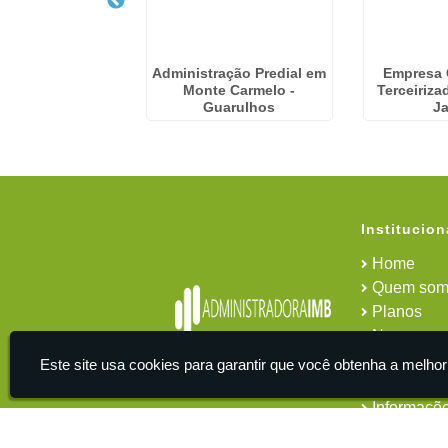
ração Predial em
Administração Predial em
Empresa
lesópolis
Monte Carmelo -
Terceiriz
Guarulhos
J
Institucion
Home
Quem som
Planos
News
Área do cl
Este site usa cookies para garantir que você obtenha a melhor
Contato
Informaçõ