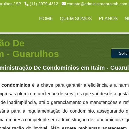
arulhos / SP
(11) 2979-4312
contato@administradoraimb.com.
HOME
QUEM SOMOS
PLANOS
N
ão De
m - Guarulhos
Solic
inistração De Condominios em Itaim - Guaru
e condominios
é a chave para garantir a eficiência e a har
mpresas oferecem um leque de serviços que vai desde a gestão
 de inadimplência, até o gerenciamento de manutenções e re
ssária para a regulamentação do condomínio, assegurando q
uma empresa competente em administração de condomínios sig
alorização do imóvel. Não espere problemas aparecerem, 