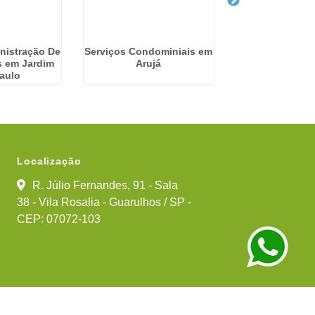
nistração De
Serviços Condominiais em
Empresa De Se
 em Jardim
Arujá
Condomínios 
aulo
Fund
Localização
R. Júlio Fernandes, 91 - Sala
38 - Vila Rosalia - Guarulhos / SP -
CEP: 07072-103