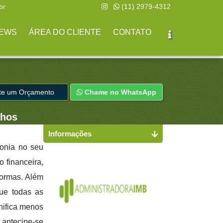
br
(11) 2979-4312
EWS
ÁREA DO CLIENTE
CONTATO
ite um Orçamento
Chame no WhatsApp
lhos
Informações
monia no seu
 financeira,
formas. Além
ue todas as
nifica menos
antecipe-se