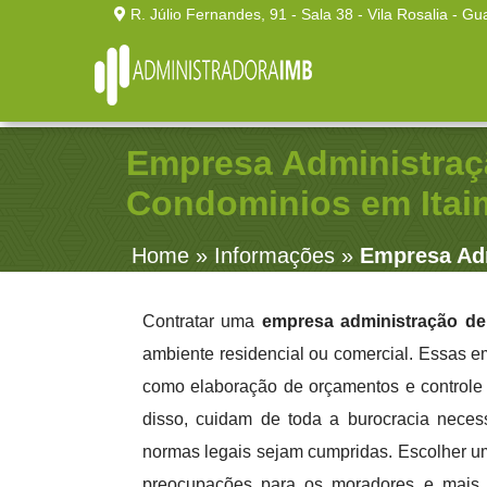
R. Júlio Fernandes, 91 - Sala 38 - Vila Rosalia - Gu
Empresa Administraç
Condominios em Itai
Home
»
Informações
»
Empresa Adm
Contratar uma
empresa administração d
ambiente residencial ou comercial. Essas e
como elaboração de orçamentos e controle
disso, cuidam de toda a burocracia nece
normas legais sejam cumpridas. Escolher 
preocupações para os moradores e mais v