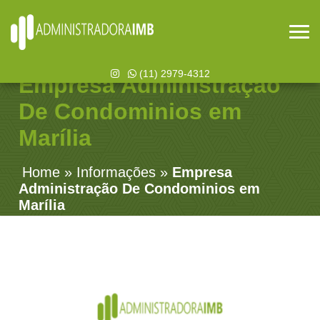
(11) 2979-4312
Empresa Administração
De Condominios em
Marília
Home
»
Informações
»
Empresa
Administração De Condominios em
Marília