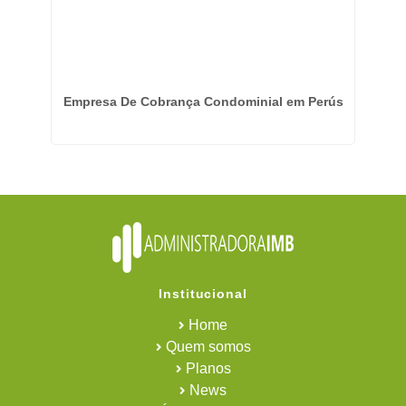
 em
Empresa De Cobrança Condominial em Perús
Emp
Institucional
Home
Quem somos
Planos
News