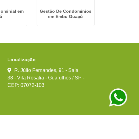
ominial em
Gestão De Condominios
Gestão Condom
á
em Embu Guaçú
São João - G
Localização
R. Júlio Fernandes, 91 - Sala
38 - Vila Rosalia - Guarulhos / SP -
CEP: 07072-103