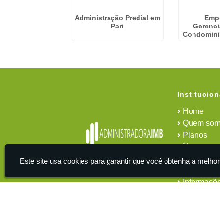
 Financeira De
Administração Predial em
Emp
nios em Jardim
Pari
Gerenc
dade - Guarulhos
Condomini
Institucion
Home
Quem som
Planos
News
Área do cl
Este site usa cookies para garantir que você obtenha a melhor
Contato
Informaçõ
IMB - Serviços De Apoio Administrativo A Empresas -