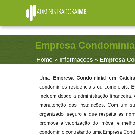
R. Júlio Fernandes, 91 - Sala 38 - Vila Rosalia - Gu
Empresa Condominial
Home
»
Informações
»
Empresa Con
Uma
Empresa Condominial em Caieir
condomínios residenciais ou comerciais. 
incluem desde a administração financeira,
manutenção das instalações. Com um sup
organizado, seguro e que respeita às nor
promove a valorização do imóvel e melhor
condomínio contratando uma Empresa Condom