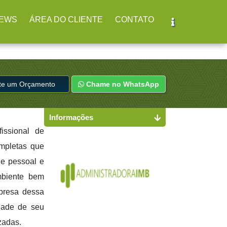
br
(11) 2979-4312
EWS
ÁREA DO CLIENTE
CONTATO
ite um Orçamento
Chame no WhatsApp
Informações
issional de
ompletas que
de pessoal e
mbiente bem
mpresa dessa
idade de seu
zadas.