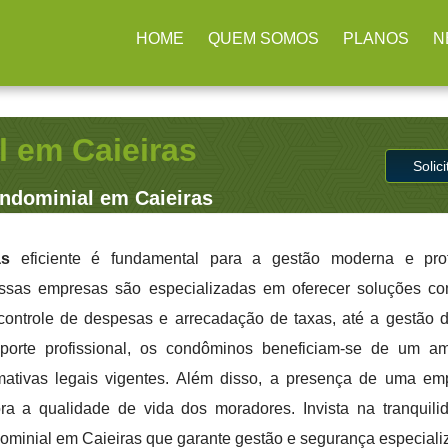
arulhos / SP
(11) 2979-4312
contato@administradoraimb.com.
HOME
QUEM SOMOS
PLANOS
N
 em Caieiras
Solic
dominial em Caieiras
as
eficiente é fundamental para a gestão moderna e prof
Essas empresas são especializadas em oferecer soluções c
 controle de despesas e arrecadação de taxas, até a gestão 
orte profissional, os condôminos beneficiam-se de um a
mativas legais vigentes. Além disso, a presença de uma e
a a qualidade de vida dos moradores. Invista na tranquil
inial em Caieiras que garante gestão e segurança especiali