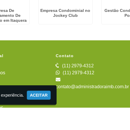
resa De
Empresa Condominial no
Gestão Cond
iamento De
Jockey Club
Po
o em Itaquera
al
Contato
(11) 2979-4312
os
(11) 2979-4312
contato@administradoraimb.com.br
iente
 experiência.
ACEITAR
es
 Administração de Condomínios