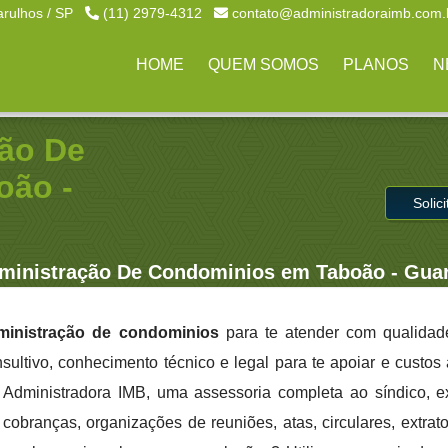
arulhos / SP
(11) 2979-4312
contato@administradoraimb.com.
HOME
QUEM SOMOS
PLANOS
N
ão De
oão -
Solic
ministração De Condominios em Taboão - Gua
ministração de condominios
para te atender com qualidade
sultivo, conhecimento técnico e legal para te apoiar e custo
a Administradora IMB, uma assessoria completa ao síndico, 
cobranças, organizações de reuniões, atas, circulares, extrato