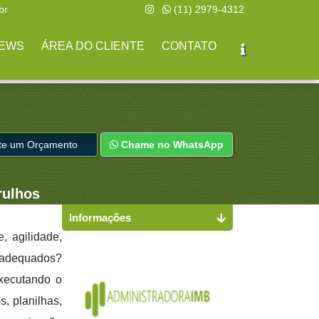
br
(11) 2979-4312
EWS
ÁREA DO CLIENTE
CONTATO
ite um Orçamento
Chame no WhatsApp
rulhos
Informações
, agilidade,
s adequados?
executando o
s, planilhas,