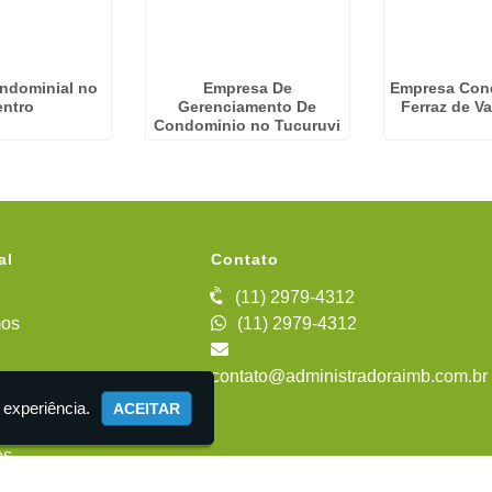
ndominial no
Empresa De
Empresa Con
entro
Gerenciamento De
Ferraz de V
Condominio no Tucuruvi
al
Contato
(11) 2979-4312
os
(11) 2979-4312
contato@administradoraimb.com.br
iente
 experiência.
ACEITAR
es