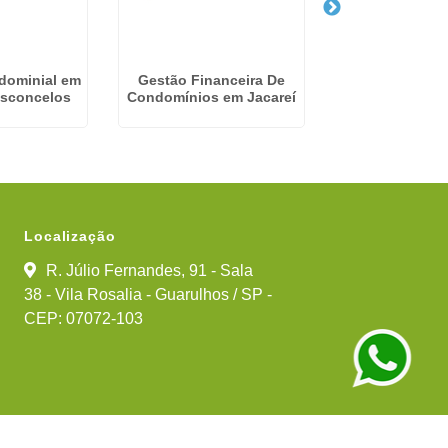
dominial em
Gestão Financeira De
Empresa De Adm
asconcelos
Condomínios em Jacareí
Predial no Pa
Guarul
Localização
R. Júlio Fernandes, 91 - Sala
38 - Vila Rosalia - Guarulhos / SP -
CEP: 07072-103