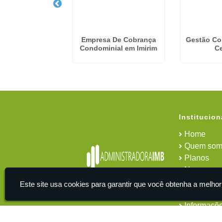
ração Predial em
Empresa De Cobrança
Gestão Co
Diadema
Condominial em Imirim
C
Institucion
Home
Quem som
Planos
News
Área do cl
Este site usa cookies para garantir que você obtenha a melhor
Contato
Informaçõ