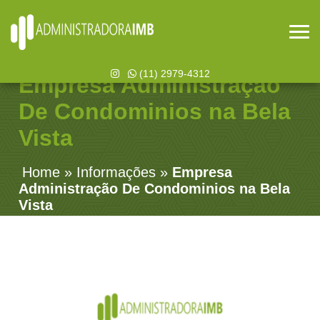
(11) 2979-4312
Empresa Administração
De Condominios na Bela
Vista
Home
»
Informações
»
Empresa
Administração De Condominios na Bela
Vista