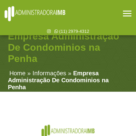
(11) 2979-4312
Empresa Administração
De Condominios na
Penha
Home
»
Informações
»
Empresa
Administração De Condominios na
Penha