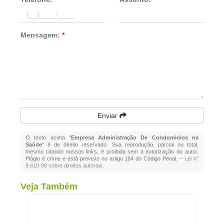
Mensagem:
*
Enviar
O texto acima "
Empresa Administração De Condominios na
Saúde
" é de direito reservado. Sua reprodução, parcial ou total,
mesmo citando nossos links, é proibida sem a autorização do autor.
Plágio é crime e está previsto no artigo 184 do Código Penal. –
Lei n°
9.610-98 sobre direitos autorais
.
Veja Também