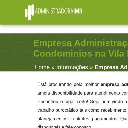
R. Júlio Fernandes, 91 - Sala 38 - Vila Rosalia - Gu
Empresa Administraç
Condominios na Vila
Home
»
Informações
»
Empresa Adm
Está procurando pela melhor
empresa ad
ampla disponibilidade para atendimento con
Encontrou o lugar certo! Seja bem-vindo 
trabalho burocrático tais como recebimento, 
planejamentos, controles, pagamentos. Qu
disponíveis e fale conosco.