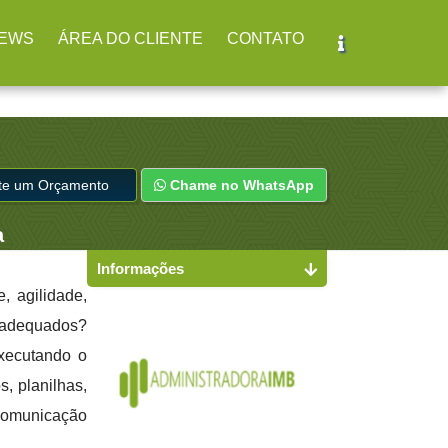
br
(11) 2979-4312
EWS
ÁREA DO CLIENTE
CONTATO
ite um Orçamento
Chame no WhatsApp
a
Informações
, agilidade,
s adequados?
executando o
s, planilhas,
 comunicação