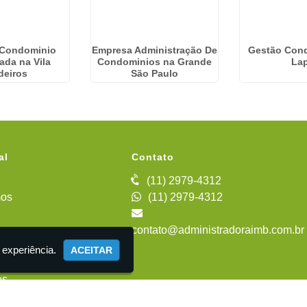
 Condominio
Empresa Administração De
Gestão Cond
zada na Vila
Condominios na Grande
La
deiros
São Paulo
al
Contato
(11) 2979-4312
os
(11) 2979-4312
contato@administradoraimb.com.br
iente
 experiência.
ACEITAR
es