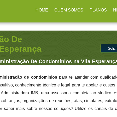
arulhos / SP
(11) 2979-4312
contato@administradoraimb.com.
HOME
QUEM SOMOS
PLANOS
N
ão De
 Esperança
Solic
inistração De Condominios na Vila Esperanç
ministração de condominios
para te atender com qualidade
sultivo, conhecimento técnico e legal para te apoiar e custo
a Administradora IMB, uma assessoria completa ao síndico, 
cobranças, organizações de reuniões, atas, circulares, extrato
er saber mais sobre nossas soluções? Utilize os canais de