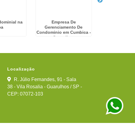
ominial na
Empresa De
Empresa Condo
pa
Gerenciamento De
Maia - Gua
Condominio em Cumbica -
Guarulhos
Localização
R. Júlio Fernandes, 91 - Sala
38 - Vila Rosalia - Guarulhos / SP -
CEP: 07072-103