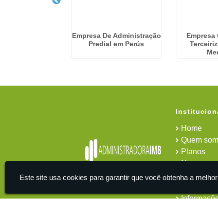
a De Cobrança
Empresa De Administração
Empresa
ial em Macedo -
Predial em Perús
Terceiri
uarulhos
Me
Institucion
Home
Quem som
Planos
News
Área do cl
Este site usa cookies para garantir que você obtenha a melhor
Contato
Informaçõ