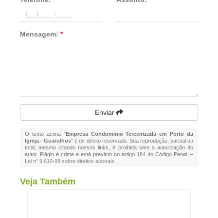
Mensagem:
*
Enviar
O texto acima "
Empresa Condominio Terceirizada em Porto da
Igreja - Guarulhos
" é de direito reservado. Sua reprodução, parcial ou
total, mesmo citando nossos links, é proibida sem a autorização do
autor. Plágio é crime e está previsto no artigo 184 do Código Penal. –
Lei n° 9.610-98 sobre direitos autorais
.
Veja Também