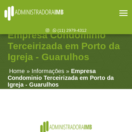
(11) 2979-4312
Empresa Condominio
Terceirizada em Porto da
Igreja - Guarulhos
Home
»
Informações
»
Empresa
Condominio Terceirizada em Porto da
Igreja - Guarulhos