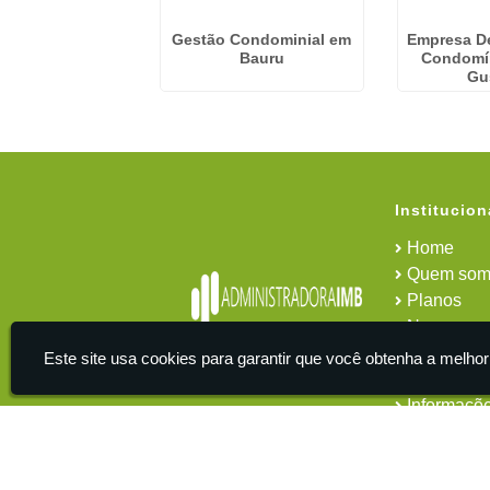
dministração De
Gestão Condominial em
Empresa D
ios em Marília
Bauru
Condomín
Gu
Institucion
Home
Quem som
Planos
News
Área do cl
Este site usa cookies para garantir que você obtenha a melhor
Contato
Informaçõ
IMB - Serviços De Apoio Administrativo A Empresas -