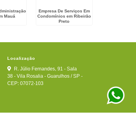
dministração
Empresa De Serviços Em
Empresa
em Mauá
Condomínios em Ribeirão
Gerenciame
Preto
Condominio em 
Guarul
Localização
R. Júlio Fernandes, 91 - Sala
38 - Vila Rosalia - Guarulhos / SP -
CEP: 07072-103