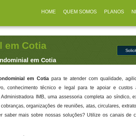
rulhos / SP
(11) 2979-4312
contato@administradoraimb.com.b
HOME
QUEM SOMOS
PLANOS
N
 em Cotia
Solic
ndominial em Cotia
ndominial em Cotia
para te atender com qualidade, agili
ivo, conhecimento técnico e legal para te apoiar e custo
a Administradora IMB, uma assessoria completa ao síndico, 
cobranças, organizações de reuniões, atas, circulares, extrato
er saber mais sobre nossas soluções? Utilize os canais de