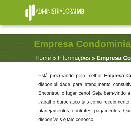
R. Júlio Fernandes, 91 - Sala 38 - Vila Rosalia - Gua
Empresa Condominial
Home
»
Informações
»
Empresa Co
Está procurando pela melhor
Empresa Co
disponibilidade para atendimento consult
Encontrou o lugar certo! Seja bem-vindo 
trabalho burocrático tais como recebimento, 
planejamentos, controles, pagamentos. Qu
disponíveis e fale conosco.