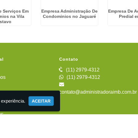
e Serviços Em
Empresa Administração De
Empresa De A
ios na Vila
Condominios no Jaguaré
Predial 
stavo
al
Contato
(11) 2979-4312
os
(11) 2979-4312
contato@administradoraimb.com.br
iente
 experiência.
ACEITAR
es
 Administração de Condomínios