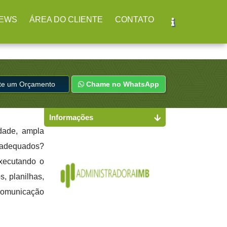
r
(11) 2979-4312
EWS
ÁREA DO CLIENTE
CONTATO
ite um Orçamento
Chame no WhatsApp
Informações
dade, ampla
s adequados?
executando o
s, planilhas,
 comunicação