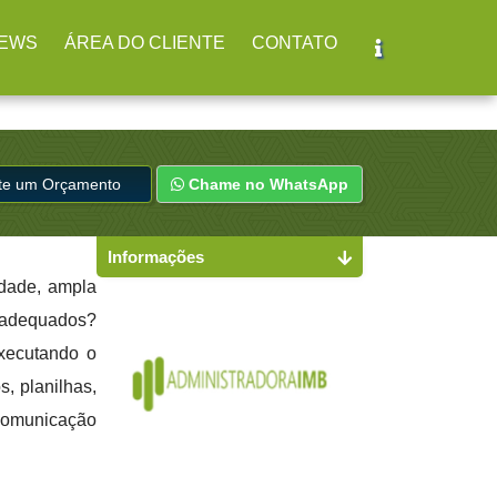
EWS
ÁREA DO CLIENTE
CONTATO
ite um Orçamento
Chame no WhatsApp
Informações
idade, ampla
s adequados?
executando o
s, planilhas,
 comunicação