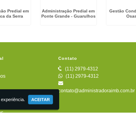
ção Predial em
Administração Predial em
Gestão Cond
ica da Serra
Ponte Grande - Guarulhos
Osa
al
Contato
(11) 2979-4312
os
(11) 2979-4312
contato@administradoraimb.com.br
iente
 experiência.
ACEITAR
es
 Administração de Condomínios