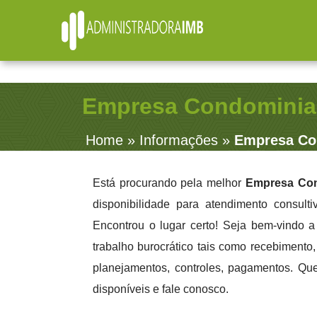
R. Júlio Fernandes, 91 - Sala 38 - Vila Rosalia - Guarulhos
contato@administradoraimb.com.br
(11) 2979-4312
Empresa Condominial
Home
»
Informações
»
Empresa Con
Está procurando pela melhor
Empresa Cond
disponibilidade para atendimento consult
Encontrou o lugar certo! Seja bem-vindo 
trabalho burocrático tais como recebimento, 
planejamentos, controles, pagamentos. Qu
disponíveis e fale conosco.