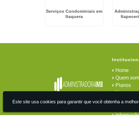
ração Predial no
Serviços Condominiais em
Administra
Sacomã
Itaquera
Itapecer
Institucion
Home
Quem som
Planos
News
Área do cl
Este site usa cookies para garantir que você obtenha a melhor
Contato
Informaçõ
IMB - Serviços De Apoio Administrativo A Empresas -