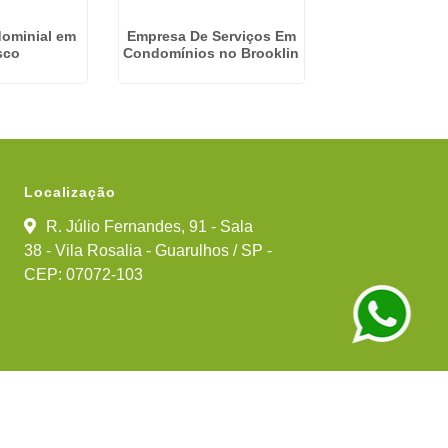
ominial em
Empresa De Serviços Em
Empresa Condo
sco
Condomínios no Brooklin
Campin
Localização
R. Júlio Fernandes, 91 - Sala
38 - Vila Rosalia - Guarulhos / SP -
CEP: 07072-103