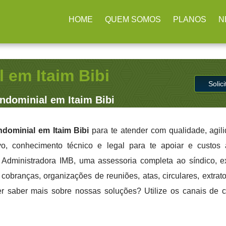
 / SP
(11) 2979-4312
HOME
QUEM SOMOS
PLANOS
N
 em Itaim Bibi
Solic
dominial em Itaim Bibi
ominial em Itaim Bibi
para te atender com qualidade, agil
ivo, conhecimento técnico e legal para te apoiar e custo
a Administradora IMB, uma assessoria completa ao síndico, 
cobranças, organizações de reuniões, atas, circulares, extrato
er saber mais sobre nossas soluções? Utilize os canais de