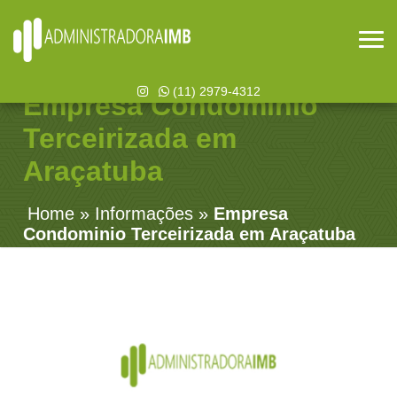
(11) 2979-4312
Empresa Condominio
Terceirizada em
Araçatuba
Home
»
Informações
»
Empresa
Condominio Terceirizada em Araçatuba