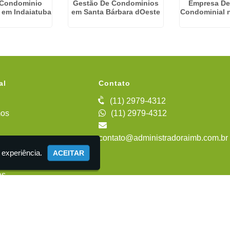
 Condominio
Gestão De Condominios
Empresa De
a em Indaiatuba
em Santa Bárbara dOeste
Condominial n
al
Contato
(11) 2979-4312
os
(11) 2979-4312
contato@administradoraimb.com.br
iente
 experiência.
ACEITAR
es
 Administração de Condomínios