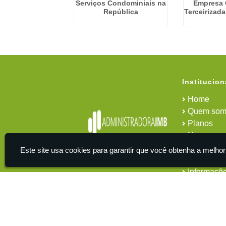
Condominial em
Serviços Condominiais na
Empresa
o - Guarulhos
República
Terceirizad
Institucion
Home
Quem som
Planos
News
Área do cl
Este site usa cookies para garantir que você obtenha a melhor
Contato
Informaçõ
IMB - Serviços De Apoio Administrativo A Empresas -