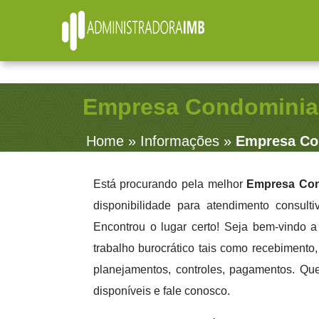
R. Júlio Fernandes, 91 - Sala 38 - Vila Rosalia - Guarulho
contato@administradoraimb.com.br
(11) 2979-4312
Empresa Condominia
Home
»
Informações
»
Empresa Co
Está procurando pela melhor
Empresa Con
disponibilidade para atendimento consult
Encontrou o lugar certo! Seja bem-vindo 
trabalho burocrático tais como recebimento, 
planejamentos, controles, pagamentos. Qu
disponíveis e fale conosco.