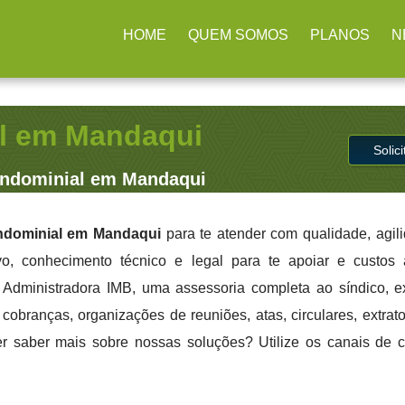
s / SP
(11) 2979-4312
HOME
QUEM SOMOS
PLANOS
N
l em Mandaqui
Solic
ndominial em Mandaqui
dominial em Mandaqui
para te atender com qualidade, agil
ivo, conhecimento técnico e legal para te apoiar e custo
a Administradora IMB, uma assessoria completa ao síndico, 
cobranças, organizações de reuniões, atas, circulares, extrato
er saber mais sobre nossas soluções? Utilize os canais de