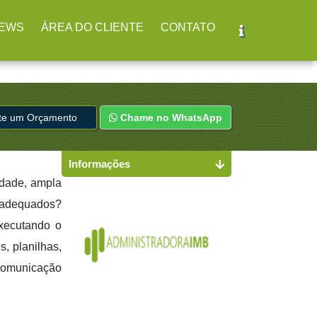
EWS
ÁREA DO CLIENTE
CONTATO
ite um Orçamento
Chame no WhatsApp
Informações
idade, ampla
s adequados?
executando o
s, planilhas,
 comunicação