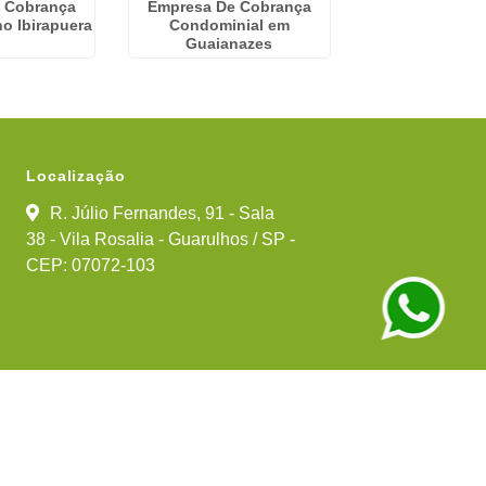
 Cobrança
Empresa De Cobrança
Serviços Condo
o Ibirapuera
Condominial em
Jaragu
Guaianazes
Localização
R. Júlio Fernandes, 91 - Sala
38 - Vila Rosalia - Guarulhos / SP -
CEP: 07072-103