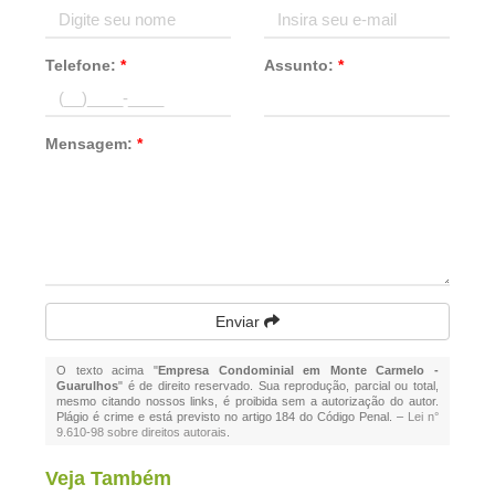
Telefone:
*
Assunto:
*
Mensagem:
*
Enviar
O texto acima "
Empresa Condominial em Monte Carmelo -
Guarulhos
" é de direito reservado. Sua reprodução, parcial ou total,
mesmo citando nossos links, é proibida sem a autorização do autor.
Plágio é crime e está previsto no artigo 184 do Código Penal. –
Lei n°
9.610-98 sobre direitos autorais
.
Veja Também