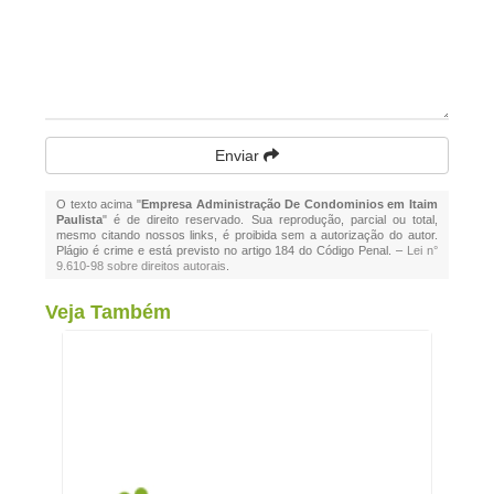
Enviar
O texto acima "
Empresa Administração De Condominios em Itaim
Paulista
" é de direito reservado. Sua reprodução, parcial ou total,
mesmo citando nossos links, é proibida sem a autorização do autor.
Plágio é crime e está previsto no artigo 184 do Código Penal. –
Lei n°
9.610-98 sobre direitos autorais
.
Veja Também