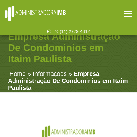
(11) 2979-4312
Empresa Administração
De Condominios em
Itaim Paulista
Home
»
Informações
»
Empresa
Administração De Condominios em Itaim
Paulista