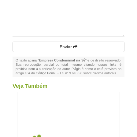
Enviar
O texto acima "
Empresa Condominial na Sé
" é de direito reservado.
Sua reprodução, parcial ou total, mesmo citando nossos links, é
proibida sem a autorização do autor. Plágio é crime e está previsto no
artigo 184 do Código Penal. –
Lei n° 9.610-98 sobre direitos autorais
.
Veja Também