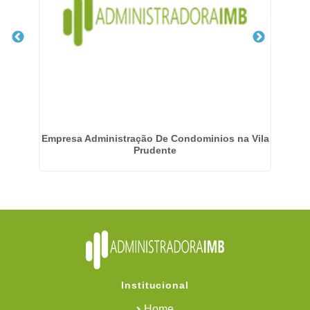
a
Empresa Administração De Condominios na Vila
E
Prudente
Institucional
Home