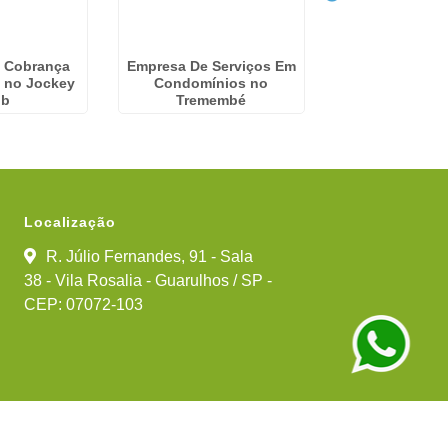
 Cobrança
Empresa De Serviços Em
Gestão Finan
 no Jockey
Condomínios no
Condomíni
ub
Tremembé
Capelinha - G
Localização
R. Júlio Fernandes, 91 - Sala
38 - Vila Rosalia - Guarulhos / SP -
CEP: 07072-103