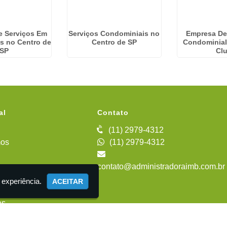
e Serviços Em
Serviços Condominiais no
Empresa De
s no Centro de
Centro de SP
Condominial
SP
Cl
al
Contato
(11) 2979-4312
os
(11) 2979-4312
contato@administradoraimb.com.br
iente
 experiência.
ACEITAR
es