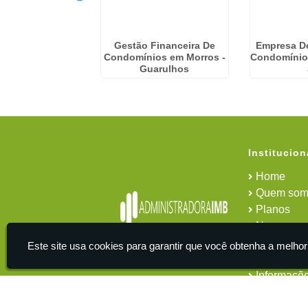
e Administração
Gestão Financeira De
Empresa D
al em CECAP -
Condomínios em Morros -
Condomínio
uarulhos
Guarulhos
Institucion
Home
Quem som
Planos
News
Área do cl
Este site usa cookies para garantir que você obtenha a melhor
Contato
Informaçõ