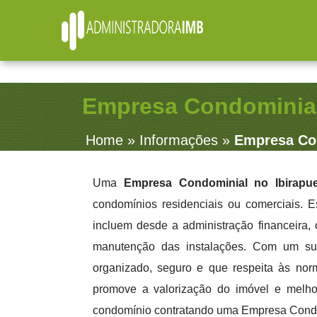
R. Júlio Fernandes, 91 - Sala 38 - Vila Rosalia - Gu
Empresa Condominial
Home
»
Informações
»
Empresa Con
Uma
Empresa Condominial no Ibirapu
condomínios residenciais ou comerciais. 
incluem desde a administração financeira,
manutenção das instalações. Com um sup
organizado, seguro e que respeita às nor
promove a valorização do imóvel e melhor
condomínio contratando uma Empresa Condom