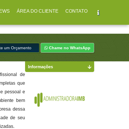
br
(11) 2979-4312
EWS
ÁREA DO CLIENTE
CONTATO
ite um Orçamento
Chame no WhatsApp
Informações
issional de
ompletas que
de pessoal e
mbiente bem
mpresa dessa
idade de seu
izadas.