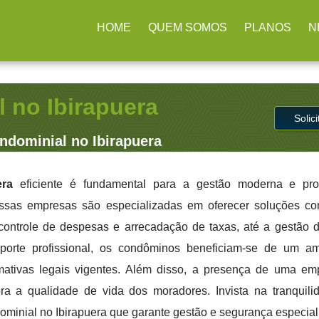
arulhos / SP
(11) 2979-4312
contato@administradoraimb.com.
HOME
QUEM SOMOS
PLANOS
N
 no Ibirapuera
Solic
dominial no Ibirapuera
era
eficiente é fundamental para a gestão moderna e prof
Essas empresas são especializadas em oferecer soluções c
 controle de despesas e arrecadação de taxas, até a gestão 
orte profissional, os condôminos beneficiam-se de um a
mativas legais vigentes. Além disso, a presença de uma e
a a qualidade de vida dos moradores. Invista na tranquil
inial no Ibirapuera que garante gestão e segurança especial