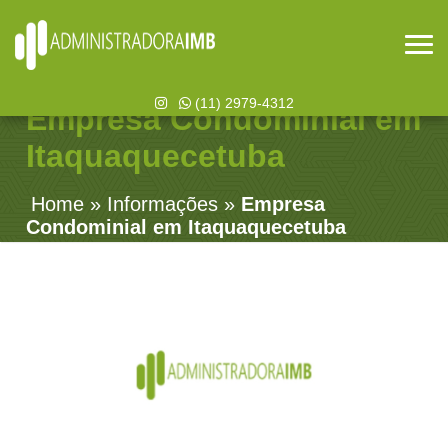
(11) 2979-4312
Empresa Condominial em
Itaquaquecetuba
Home
»
Informações
»
Empresa
Condominial em Itaquaquecetuba