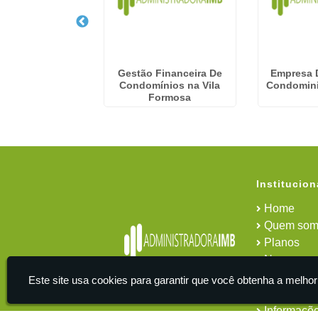
dministração De
Gestão Financeira De
Empresa 
nios no Parque
Condomínios na Vila
Condomini
ão Lucas
Formosa
Institucion
Home
Quem som
Planos
News
Área do cl
Este site usa cookies para garantir que você obtenha a melhor
Contato
Informaçõ