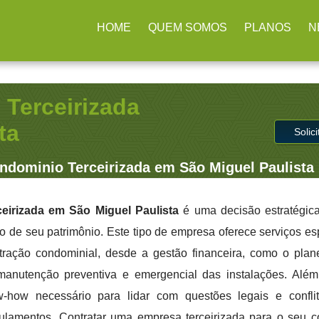
lhos / SP
(11) 2979-4312
contato@administradoraimb.com.br
HOME
QUEM SOMOS
PLANOS
N
Terceirizada
ta
Solic
dominio Terceirizada em São Miguel Paulista
irizada em São Miguel Paulista
é uma decisão estratégic
ão de seu patrimônio. Este tipo de empresa oferece serviços es
ração condominial, desde a gestão financeira, como o pla
manutenção preventiva e emergencial das instalações. Além
-how necessário para lidar com questões legais e conflit
gulamentos. Contratar uma empresa terceirizada para o seu 