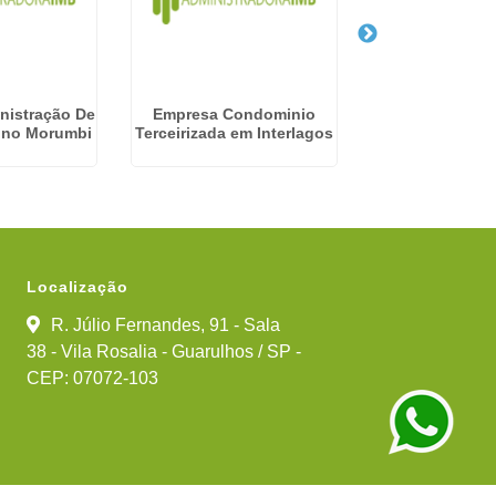
nistração De
Empresa Condominio
Gestão Finan
 no Morumbi
Terceirizada em Interlagos
Condomínios 
Grande - Gu
Localização
R. Júlio Fernandes, 91 - Sala
38 - Vila Rosalia - Guarulhos / SP -
CEP: 07072-103