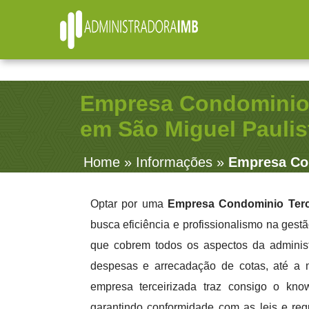
R. Júlio Fernandes, 91 - Sala 38 - Vila Rosalia - Guaru
(11) 2979-4312
Empresa Condominio 
em São Miguel Paulis
Home
»
Informações
»
Empresa Con
Optar por uma
Empresa Condominio Terce
busca eficiência e profissionalismo na gest
que cobrem todos os aspectos da administ
despesas e arrecadação de cotas, até a 
empresa terceirizada traz consigo o know
garantindo conformidade com as leis e re