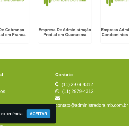
De Cobrança
Empresa De Administração
Empresa Admi
al em Franca
Predial em Guararema
Condominios
al
Contato
(11) 2979-4312
os
(11) 2979-4312
contato@administradoraimb.com.br
iente
 experiência.
ACEITAR
es