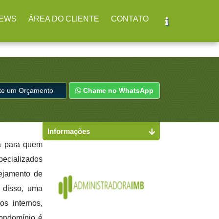
EWS
ÁREA DO CLIENTE
CONTATO
ite um Orçamento
Chame no WhatsApp
Informações
a para quem
pecializados
nejamento de
 disso, uma
os internos,
condomínio é