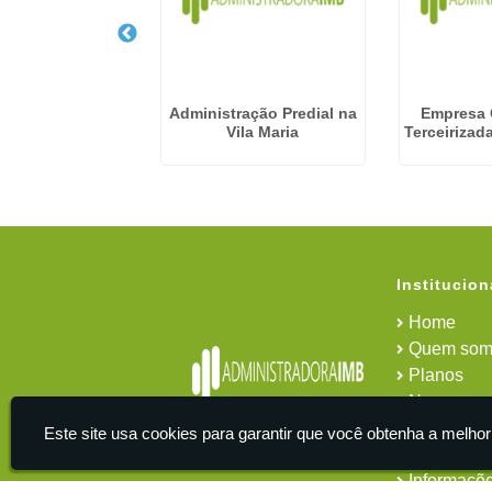
a Condominio
Administração Predial na
Empresa
ada em São Paulo
Vila Maria
Terceirizad
Institucion
Home
Quem som
Planos
News
Área do cl
Este site usa cookies para garantir que você obtenha a melhor
Contato
Informaçõ