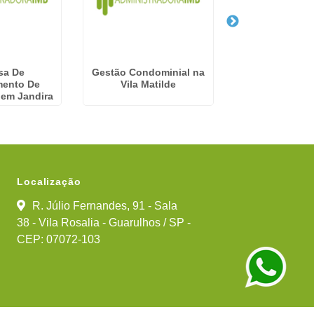
sa De
Gestão Condominial na
Empresa De 
mento De
Vila Matilde
Condomini
em Jandira
Hortolân
Localização
R. Júlio Fernandes, 91 - Sala
38 - Vila Rosalia - Guarulhos / SP -
CEP: 07072-103