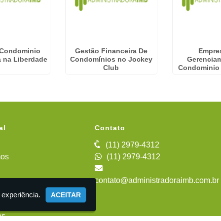
 Condominio
Gestão Financeira De
Empre
a na Liberdade
Condomínios no Jockey
Gerencia
Club
Condominio 
al
Contato
(11) 2979-4312
os
(11) 2979-4312
contato@administradoraimb.com.br
iente
 experiência.
ACEITAR
es