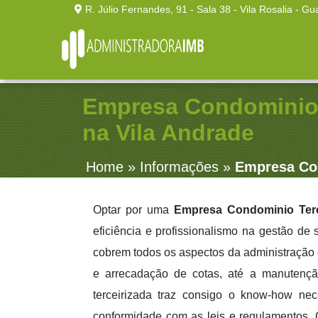
R. Júlio Fernandes, 91 - Sala 38 - Vila Rosalia - Gu
Empresa Condominio 
na Vila Andrade
Home
»
Informações
»
Empresa Con
Optar por uma
Empresa Condominio Terc
eficiência e profissionalismo na gestão de
cobrem todos os aspectos da administração 
e arrecadação de cotas, até a manutençã
terceirizada traz consigo o know-how nece
conformidade com as leis e regulamentos. 