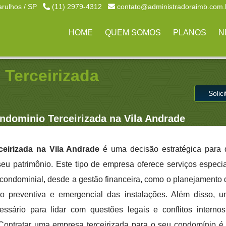
arulhos / SP
(11) 2979-4312
contato@administradoraimb.com.
HOME
QUEM SOMOS
PLANOS
N
Terceirizada
Solic
dominio Terceirizada na Vila Andrade
eirizada na Vila Andrade
é uma decisão estratégica para
 seu patrimônio. Este tipo de empresa oferece serviços especi
condominial, desde a gestão financeira, como o planejamento
o preventiva e emergencial das instalações. Além disso, 
ssário para lidar com questões legais e conflitos internos
Contratar uma empresa terceirizada para o seu condomínio é 