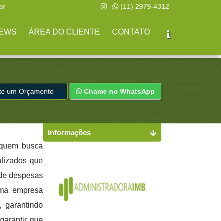
br
(11) 2979-4312
EWS
ÁREA DO CLIENTE
CONTATO
ite um Orçamento
Chame no WhatsApp
Informações
 quem busca
alizados que
 de despesas
uma empresa
, garantindo
garantir que