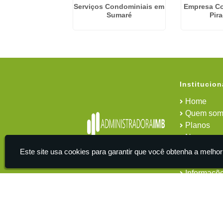
presa De
Serviços Condominiais em
Empresa C
ciamento De
Sumaré
Pir
nio no Jardim
Paulista
Institucion
Home
Quem som
Planos
News
Área do cl
Este site usa cookies para garantir que você obtenha a melhor
Contato
Informaçõ
IMB - Serviços De Apoio Administrativo A Empresas -