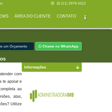
br
(11) 2979-4312
EWS
ÁREA DO CLIENTE
CONTATO
ite um Orçamento
Chame no WhatsApp
hos
Informações
atender com
a te apoiar e
completa ao
niões, atas,
ões? Utilize