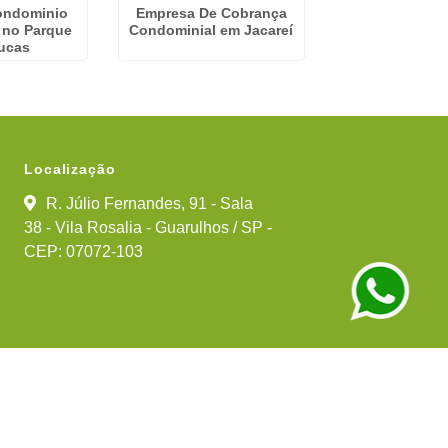
ondominio
Empresa De Cobrança
Gestão Condom
a no Parque
Condominial em Jacareí
Paraventi - G
ucas
Localização
R. Júlio Fernandes, 91 - Sala
38 - Vila Rosalia - Guarulhos / SP -
CEP: 07072-103