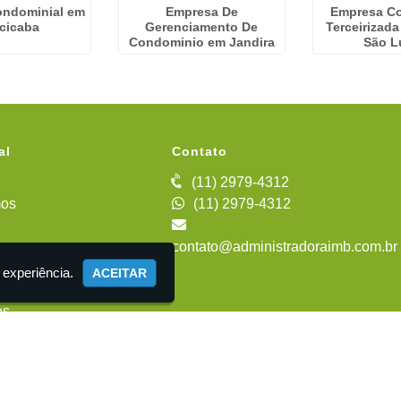
ondominial em
Empresa De
Empresa C
acicaba
Gerenciamento De
Terceirizad
Condominio em Jandira
São L
al
Contato
(11) 2979-4312
os
(11) 2979-4312
contato@administradoraimb.com.br
iente
 experiência.
ACEITAR
es
 Administração de Condomínios