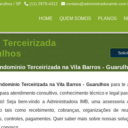
arulhos / SP
(11) 2979-4312
contato@administradoraimb.com.
HOME
QUEM SOMOS
PLANOS
N
Terceirizada
ulhos
Solic
dominio Terceirizada na Vila Barros - Guarul
ominio Terceirizada na Vila Barros - Guarulhos
para te 
 para atendimento consultivo, conhecimento técnico e legal par
to! Seja bem-vindo a Administradora IMB, uma assessoria 
co tais como recebimento, cobranças, organizações de reu
tos, controles, pagamentos. Quer saber mais sobre nossas soluç
e conosco.