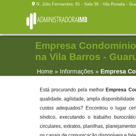
R. Júlio Fernandes, 91 - Sala 38 - Vila Rosalia - Gu
Empresa Condominio 
na Vila Barros - Guar
Home
»
Informações
»
Empresa Con
Está procurando pela melhor
Empresa Cond
qualidade, agilidade, ampla disponibilidade
custos adequados? Encontrou o lugar cer
síndico, executando o trabalho burocráti
circulares, extratos, planilhas, planejamen
os canais de comunicação disponíveis e fal