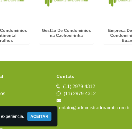
 Condominios
Gestão De Condominios
Empresa De
tinental -
na Cachoeirinha
Condominia
rulhos
Buar
al
Contato
(11) 2979-4312
os
(11) 2979-4312
contato@administradoraimb.com.br
iente
 experiência.
ACEITAR
es