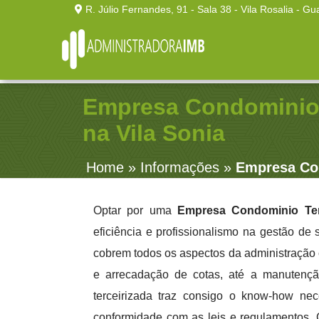
R. Júlio Fernandes, 91 - Sala 38 - Vila Rosalia - Gu
Empresa Condominio 
na Vila Sonia
Home
»
Informações
»
Empresa Con
Optar por uma
Empresa Condominio Terc
eficiência e profissionalismo na gestão de
cobrem todos os aspectos da administração 
e arrecadação de cotas, até a manutençã
terceirizada traz consigo o know-how nece
conformidade com as leis e regulamentos. 