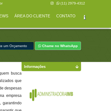
br
(11) 2979-4312
EWS
ÁREA DO CLIENTE
CONTATO
ite um Orçamento
Chame no WhatsApp
Informações
 quem busca
alizados que
 de despesas
uma empresa
, garantindo
garantir que