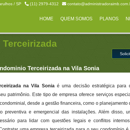
arulhos / SP
(11) 2979-4312
contato@administradoraimb.com.
HOME
QUEM SOMOS
PLANOS
N
Terceirizada
Solic
dominio Terceirizada na Vila Sonia
eirizada na Vila Sonia
é uma decisão estratégica para
 seu patrimônio. Este tipo de empresa oferece serviços especi
condominial, desde a gestão financeira, como o planejamento
o preventiva e emergencial das instalações. Além disso, 
ssário para lidar com questões legais e conflitos internos
Contratar uma empresa terceirizada para o seu condomínio é 