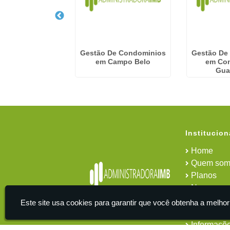
presa De
Gestão De Condominios
Gestão De
ciamento De
em Campo Belo
em Con
io no Tucuruvi
Gua
Institucion
Home
Quem som
Planos
News
Área do cl
Este site usa cookies para garantir que você obtenha a melhor
Contato
Informaçõ