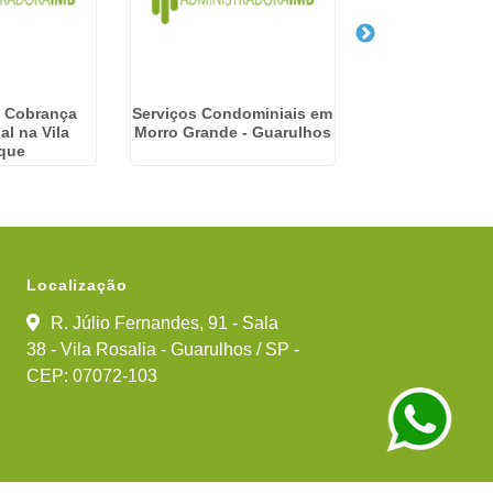
 Cobrança
Serviços Condominiais em
Empresa Condo
l na Vila
Morro Grande - Guarulhos
Santa Ifi
que
Localização
R. Júlio Fernandes, 91 - Sala
38 - Vila Rosalia - Guarulhos / SP -
CEP: 07072-103