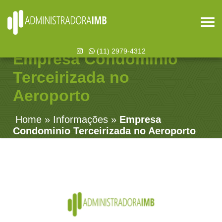
(11) 2979-4312
Empresa Condominio
Terceirizada no
Aeroporto
Home
»
Informações
»
Empresa
Condominio Terceirizada no Aeroporto