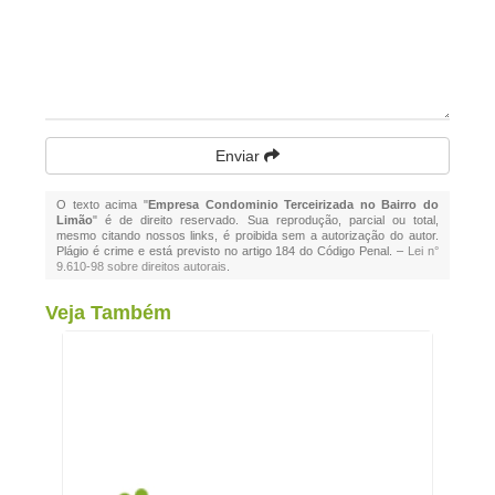
Enviar
O texto acima "
Empresa Condominio Terceirizada no Bairro do
Limão
" é de direito reservado. Sua reprodução, parcial ou total,
mesmo citando nossos links, é proibida sem a autorização do autor.
Plágio é crime e está previsto no artigo 184 do Código Penal. –
Lei n°
9.610-98 sobre direitos autorais
.
Veja Também