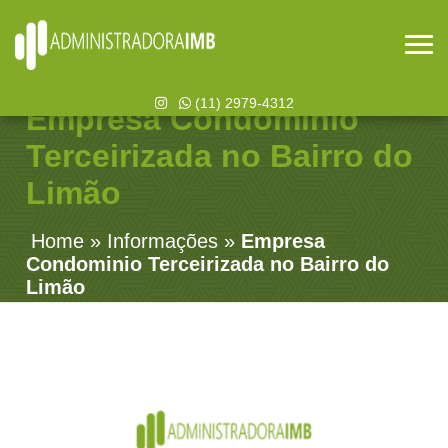
(11) 2979-4312
Empresa Condominio
Terceirizada no Bairro do
Limão
Home
»
Informações
»
Empresa
Condominio Terceirizada no Bairro do
Limão