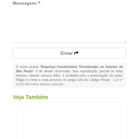
Mensagem:
*
Enviar
O texto acima "
Empresa Condominio Terceirizada no Interior de
São Paulo
" é de direito reservado. Sua reprodução, parcial ou total,
mesmo citando nossos links, é proibida sem a autorização do autor.
Plágio é crime e está previsto no artigo 184 do Código Penal. –
Lei n°
9.610-98 sobre direitos autorais
.
Veja Também