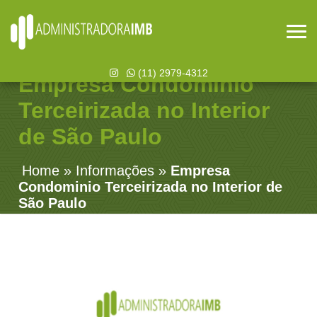
(11) 2979-4312
Empresa Condominio
Terceirizada no Interior
de São Paulo
Home
»
Informações
»
Empresa
Condominio Terceirizada no Interior de
São Paulo