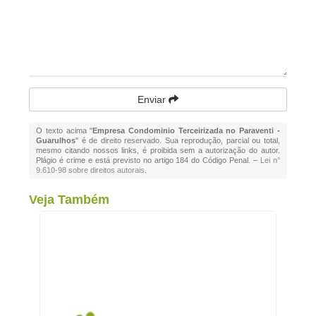
Enviar
O texto acima "
Empresa Condominio Terceirizada no Paraventi -
Guarulhos
" é de direito reservado. Sua reprodução, parcial ou total,
mesmo citando nossos links, é proibida sem a autorização do autor.
Plágio é crime e está previsto no artigo 184 do Código Penal. –
Lei n°
9.610-98 sobre direitos autorais
.
Veja Também