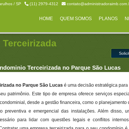
arulhos / SP
(11) 2979-4312
contato@administradoraimb.com.
HOME
QUEM SOMOS
PLANOS
N
Terceirizada
Solic
dominio Terceirizada no Parque São Lucas
rizada no Parque São Lucas
é uma decisão estratégica par
 seu patrimônio. Este tipo de empresa oferece serviços especi
condominial, desde a gestão financeira, como o planejamento
o preventiva e emergencial das instalações. Além disso, 
ssário para lidar com questões legais e conflitos internos
Contratar uma empresa terceirizada para o seu condomínio é 