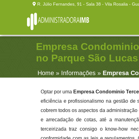
R. Júlio Fernandes, 91 - Sala 38 - Vila Rosalia - Gu
Empresa Condominio 
no Parque São Lucas
Home
»
Informações
»
Empresa Con
Optar por uma
Empresa Condominio Tercei
eficiência e profissionalismo na gestão de
cobrem todos os aspectos da administração 
e arrecadação de cotas, até a manutençã
terceirizada traz consigo o know-how nece
conformidade com as leis e regulamentos. 