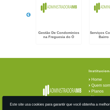
De Condominios
Gestão De Condominios
Serviços C
ista - Guarulhos
na Freguesia do Ó
Bairro
Institucion
Home
Quem som
Planos
News
Área do cl
Este site usa cookies para garantir que você obtenha a melhor
Contato