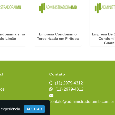
ondominiais no
Empresa Condominio
Empresa De 
 do Limão
Terceirizada em Pirituba
Condomí
Guara
al
Contato
(11) 2979-4312
os
(11) 2979-4312
contato@administradoraimb.com.br
iente
 experiência.
ACEITAR