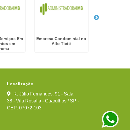
Serviços Em
Empresa Condominial no
Empresa De Se
nios em
Alto Tietê
Condomínios e
rema
Localização
R. Júlio Fernandes, 91 - Sala
38 - Vila Rosalia - Guarulhos / SP -
CEP: 07072-103