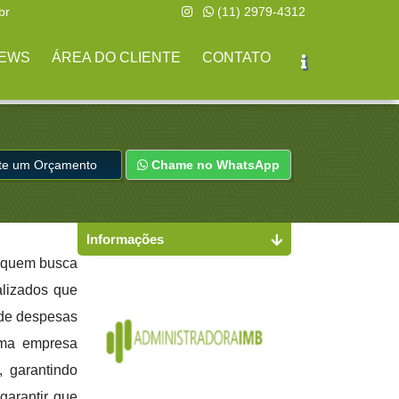
br
(11) 2979-4312
EWS
ÁREA DO CLIENTE
CONTATO
ite um Orçamento
Chame no WhatsApp
Informações
a quem busca
alizados que
 de despesas
uma empresa
, garantindo
garantir que