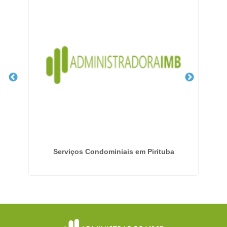
lima
Serviços Condominiais em Pirituba
E