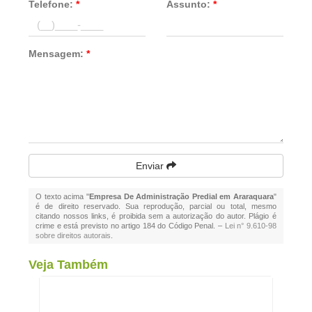
Telefone:
*
Assunto:
*
Mensagem:
*
Enviar
O texto acima "
Empresa De Administração Predial em Araraquara
"
é de direito reservado. Sua reprodução, parcial ou total, mesmo
citando nossos links, é proibida sem a autorização do autor. Plágio é
crime e está previsto no artigo 184 do Código Penal. –
Lei n° 9.610-98
sobre direitos autorais
.
Veja Também