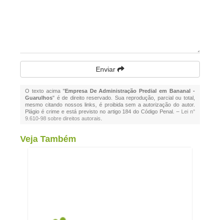
Enviar
O texto acima "
Empresa De Administração Predial em Bananal -
Guarulhos
" é de direito reservado. Sua reprodução, parcial ou total,
mesmo citando nossos links, é proibida sem a autorização do autor.
Plágio é crime e está previsto no artigo 184 do Código Penal. –
Lei n°
9.610-98 sobre direitos autorais
.
Veja Também