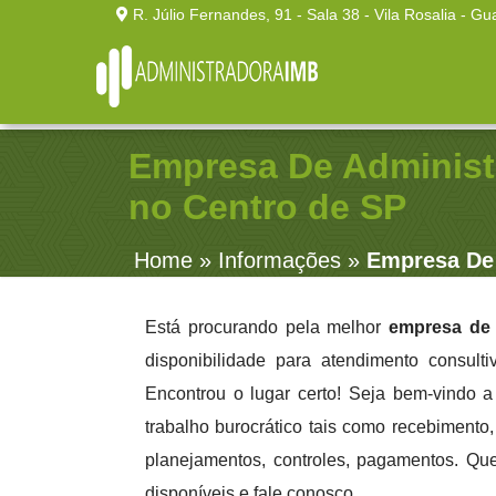
R. Júlio Fernandes, 91 - Sala 38 - Vila Rosalia - Gu
Empresa De Administ
no Centro de SP
Home
»
Informações
»
Empresa De 
Está procurando pela melhor
empresa de 
disponibilidade para atendimento consult
Encontrou o lugar certo! Seja bem-vindo 
trabalho burocrático tais como recebimento, 
planejamentos, controles, pagamentos. Qu
disponíveis e fale conosco.