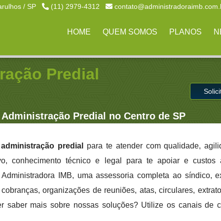
arulhos / SP
(11) 2979-4312
contato@administradoraimb.com.
HOME
QUEM SOMOS
PLANOS
N
ração Predial
Solic
Administração Predial no Centro de SP
administração predial
para te atender com qualidade, agil
ivo, conhecimento técnico e legal para te apoiar e custo
a Administradora IMB, uma assessoria completa ao síndico, 
cobranças, organizações de reuniões, atas, circulares, extrato
er saber mais sobre nossas soluções? Utilize os canais de