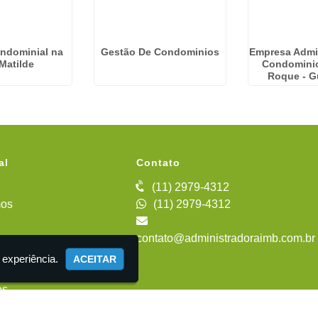
ndominial na
Gestão De Condominios
Empresa Admi
 Matilde
Condomini
Roque - G
al
Contato
(11) 2979-4312
os
(11) 2979-4312
contato@administradoraimb.com.br
iente
 experiência.
ACEITAR
es