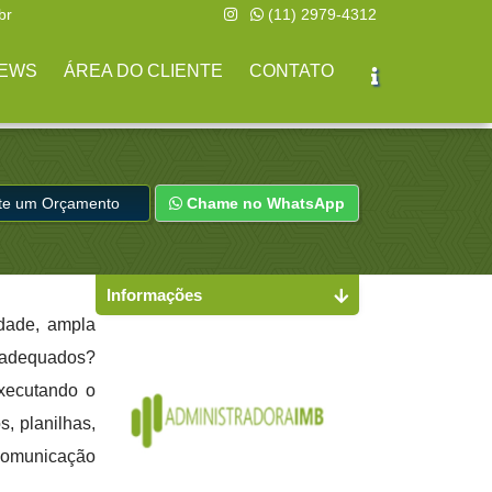
br
(11) 2979-4312
EWS
ÁREA DO CLIENTE
CONTATO
ite um Orçamento
Chame no WhatsApp
Informações
idade, ampla
s adequados?
executando o
s, planilhas,
 comunicação