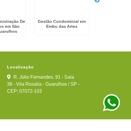
nistração De
Gestão Condominial em
Empresa De Adm
os em São
Embu das Artes
Predial em F
uarulhos
Vasconc
Localização
R. Júlio Fernandes, 91 - Sala
38 - Vila Rosalia - Guarulhos / SP -
CEP: 07072-103