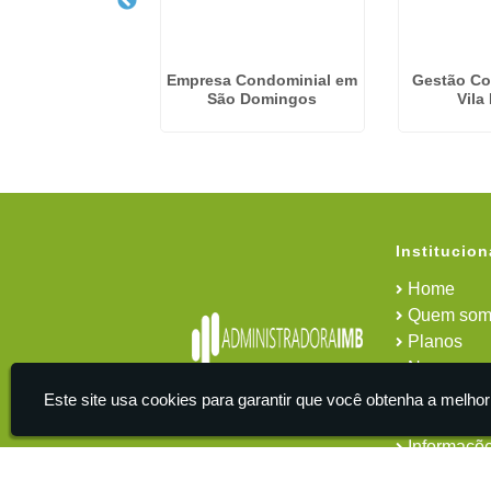
a Condominio
Empresa Condominial em
Gestão Co
rizada na Luz
São Domingos
Vila
Institucion
Home
Quem som
Planos
News
Área do cl
Este site usa cookies para garantir que você obtenha a melhor
Contato
Informaçõ