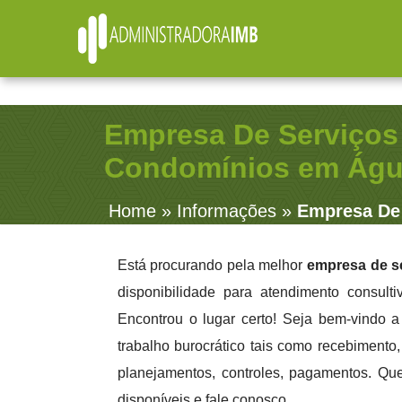
R. Júlio Fernandes, 91 - Sala 38 - Vila Rosalia - Guarulhos /
(11) 2979-4312
contato@administradoraimb.com.br
(11) 2979-4312
Empresa De Serviço
Condomínios em Águ
Home
»
Informações
»
Empresa De
Está procurando pela melhor
empresa de s
disponibilidade para atendimento consult
Encontrou o lugar certo! Seja bem-vindo 
trabalho burocrático tais como recebimento, 
planejamentos, controles, pagamentos. Qu
disponíveis e fale conosco.