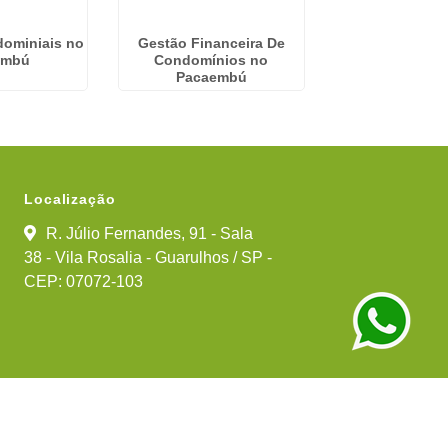
dominiais no
Gestão Financeira De
Empresa Admini
embú
Condomínios no
Condominios 
Pacaembú
Fund
Localização
R. Júlio Fernandes, 91 - Sala
38 - Vila Rosalia - Guarulhos / SP -
CEP: 07072-103