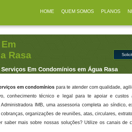
 SP
HOME
QUEM SOMOS
PLANOS
N
s Em
a Rasa
Solic
 Serviços Em Condomínios em Água Rasa
erviços em condomínios
para te atender com qualidade, agil
ivo, conhecimento técnico e legal para te apoiar e custo
a Administradora IMB, uma assessoria completa ao síndico, 
cobranças, organizações de reuniões, atas, circulares, extrato
er saber mais sobre nossas soluções? Utilize os canais de