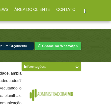
EWS
ÁREA DO CLIENTE
CONTATO
ite um Orçamento
Chame no WhatsApp
Informações
idade, ampla
s adequados?
executando o
s, planilhas,
 comunicação