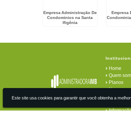
Condominial em
Empresa Administração De
Empresa 
guel Paulista
Condominios na Santa
Condominia
Ifigênia
Institucion
Home
Quem som
Planos
News
Área do cl
Este site usa cookies para garantir que você obtenha a melhor
Contato
Informaçõ
IMB - Serviços De Apoio Administrativo A Empresas -