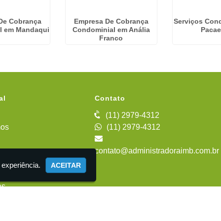
De Cobrança
Empresa De Cobrança
Serviços Con
l em Mandaqui
Condominial em Anália
Paca
Franco
al
Contato
(11) 2979-4312
os
(11) 2979-4312
contato@administradoraimb.com.br
iente
 experiência.
ACEITAR
es
 Administração de Condomínios