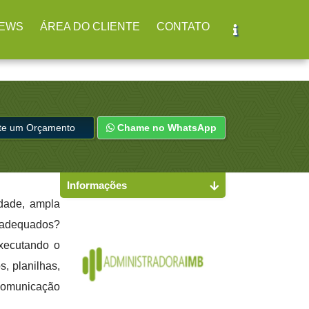
EWS
ÁREA DO CLIENTE
CONTATO
ite um Orçamento
Chame no WhatsApp
Informações
idade, ampla
s adequados?
executando o
s, planilhas,
 comunicação