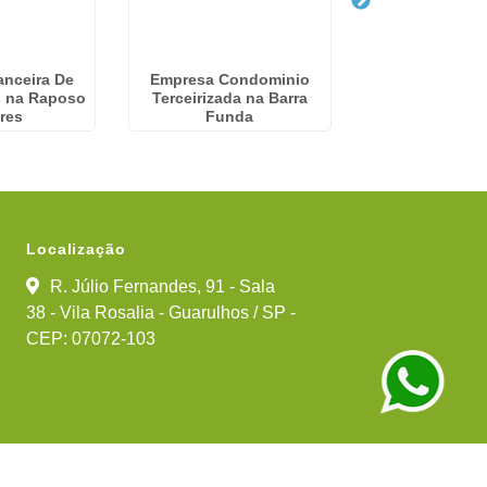
anceira De
Empresa Condominio
Serviços Condo
 na Raposo
Terceirizada na Barra
Jardim Ân
res
Funda
Localização
R. Júlio Fernandes, 91 - Sala
38 - Vila Rosalia - Guarulhos / SP -
CEP: 07072-103