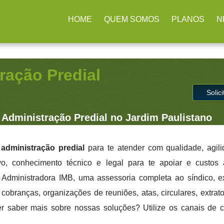
 SP
HOME
QUEM SOMOS
PLANOS
N
ração Predial
Solic
Administração Predial no Jardim Paulistano
administração predial
para te atender com qualidade, agil
ivo, conhecimento técnico e legal para te apoiar e custo
a Administradora IMB, uma assessoria completa ao síndico, 
cobranças, organizações de reuniões, atas, circulares, extrato
er saber mais sobre nossas soluções? Utilize os canais de