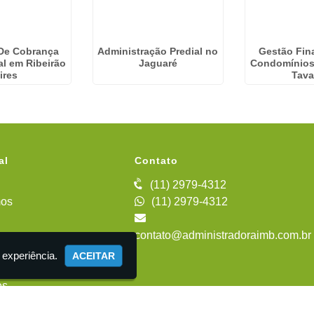
De Cobrança
Administração Predial no
Gestão Fin
l em Ribeirão
Jaguaré
Condomínios
ires
Tava
al
Contato
(11) 2979-4312
os
(11) 2979-4312
contato@administradoraimb.com.br
iente
 experiência.
ACEITAR
es