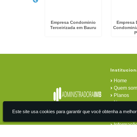
presa De
Empresa Condominio
Empresa 
ciamento De
Terceirizada em Bauru
Condominia
nio na Cidade
P
Ademar
Institucion
Home
Quem som
Planos
News
Área do cl
Este site usa cookies para garantir que você obtenha a melhor
Contato
Informaçõ