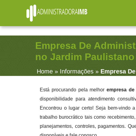
R. Júlio Fernandes, 91 - Sala 38 - Vila Rosalia - Guarulhos /
(11) 2979-4312
contato@administradoraimb.com.br
(11) 2979-4312
Empresa De Administ
no Jardim Paulistano
Home
»
Informações
»
Empresa De 
Está procurando pela melhor
empresa de 
disponibilidade para atendimento consult
Encontrou o lugar certo! Seja bem-vindo 
trabalho burocrático tais como recebimento, 
planejamentos, controles, pagamentos. Qu
disponíveis e fale conosco.