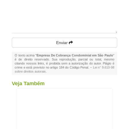
Enviar
O texto acima "
Empresa De Cobrança Condominial em São Paulo
"
é de direito reservado. Sua reprodução, parcial ou total, mesmo
citando nossos links, é proibida sem a autorização do autor. Plágio é
crime e está previsto no artigo 184 do Código Penal. –
Lei n° 9.610-98
sobre direitos autorais
.
Veja Também