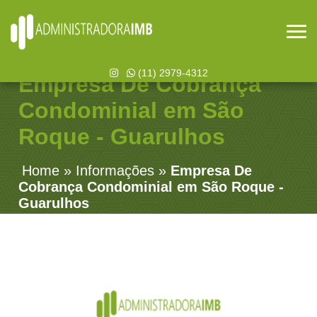
(11) 2979-4312
Empresa De Cobrança
Condominial em São
Roque - Guarulhos
Home
»
Informações
»
Empresa De
Cobrança Condominial em São Roque -
Guarulhos