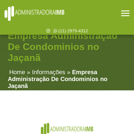
(11) 2979-4312
Empresa Administração
De Condominios no
Jaçanã
Home
»
Informações
»
Empresa
Administração De Condominios no
Jaçanã