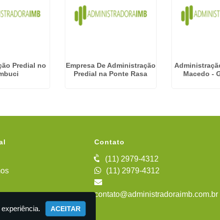
ção Predial no
Empresa De Administração
Administraçã
mbuci
Predial na Ponte Rasa
Macedo - 
al
Contato
(11) 2979-4312
os
(11) 2979-4312
contato@administradoraimb.com.br
iente
 experiência.
ACEITAR