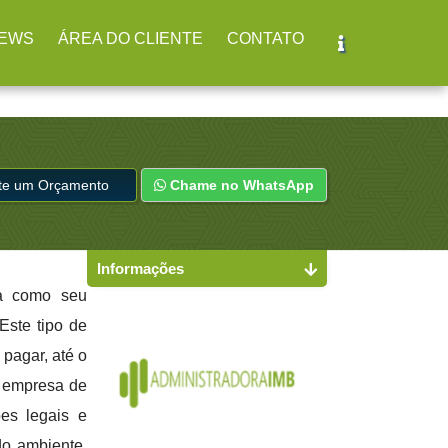
EWS
ÁREA DO CLIENTE
CONTATO
ite um Orçamento
Chame no WhatsApp
Informações
a como seu
Este tipo de
pagar, até o
a empresa de
es legais e
do ambiente,