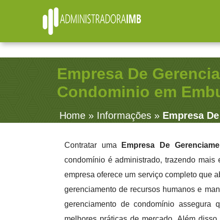
R. Júlio Fernandes, 91 - Sala 38 - Vila Rosalia - Guarulhos /
(11) 2979-4312
contato@administradoraimb.com.br
(11) 2979-4312
Empresa De Gerenci
Condominio em Emb
Home
»
Informações
»
Empresa De
Contratar uma
Empresa De Gerenciam
condomínio é administrado, trazendo mais e
empresa oferece um serviço completo que ab
gerenciamento de recursos humanos e manu
gerenciamento de condomínio assegura q
melhores práticas de mercado. Além disso, 