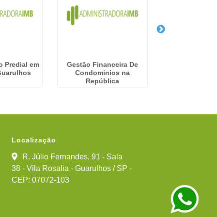
o Predial em
Gestão Financeira De
Gestão Finan
Guarulhos
Condomínios na
Condomínios 
República
Bárbara d
Localização
R. Júlio Fernandes, 91 - Sala
38 - Vila Rosalia - Guarulhos / SP -
CEP: 07072-103