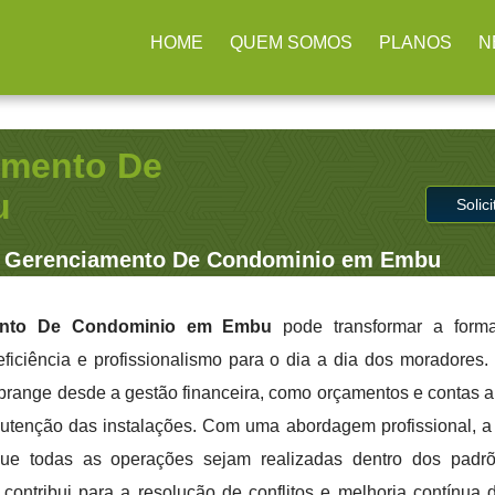
 SP
HOME
QUEM SOMOS
PLANOS
N
amento De
u
Solic
 Gerenciamento De Condominio em Embu
ento De Condominio em Embu
pode transformar a form
ficiência e profissionalismo para o dia a dia dos moradores. 
range desde a gestão financeira, como orçamentos e contas a 
tenção das instalações. Com uma abordagem profissional, 
ue todas as operações sejam realizadas dentro dos padrõ
contribui para a resolução de conflitos e melhoria contínua 