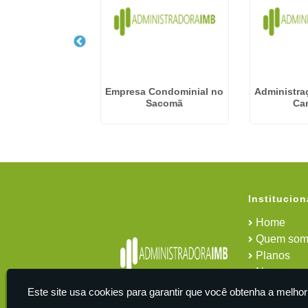
dministração De
Empresa Condominial no
Administra
ios em Taubaté
Sacomã
Ca
Institucion
Home
Quem som
Planos
News
Área do cl
Este site usa cookies para garantir que você obtenha a melhor
Contato