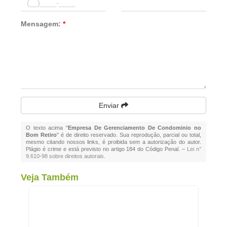
Mensagem:
*
Enviar
O texto acima "
Empresa De Gerenciamento De Condominio no
Bom Retiro
" é de direito reservado. Sua reprodução, parcial ou total,
mesmo citando nossos links, é proibida sem a autorização do autor.
Plágio é crime e está previsto no artigo 184 do Código Penal. –
Lei n°
9.610-98 sobre direitos autorais
.
Veja Também