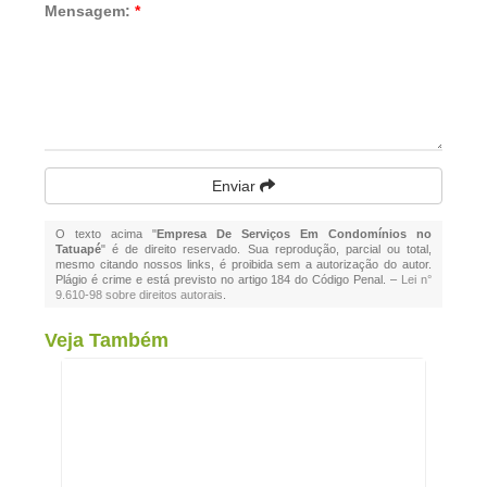
Mensagem:
*
Enviar
O texto acima "
Empresa De Serviços Em Condomínios no
Tatuapé
" é de direito reservado. Sua reprodução, parcial ou total,
mesmo citando nossos links, é proibida sem a autorização do autor.
Plágio é crime e está previsto no artigo 184 do Código Penal. –
Lei n°
9.610-98 sobre direitos autorais
.
Veja Também